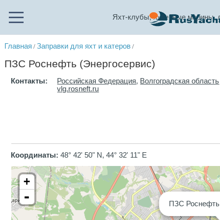
Яхт-клубы, яхтенные марины, 
Главная
Заправки для яхт и катеров
/
/
ПЗС Роснефть (Энергосервис)
Контакты:
Российская Федерация
,
Волгоградская область
vlg.rosneft.ru
Координаты:
48° 42' 50" N, 44° 32' 11" E
+
-
ПЗС Роснефть 