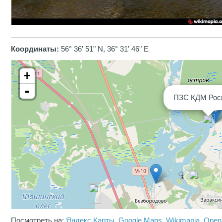
Координаты:
56° 36' 51" N, 36° 31' 46" E
+
-
ПЗС КДМ Рос
Посмотреть на:
Яндекс.Карты
,
Google Maps
,
Wikimapia
,
Open