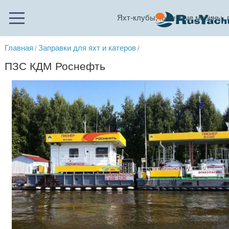
Яхт-клубы, яхтенные марины, 
Главная
Заправки для яхт и катеров
/
/
ПЗС КДМ Роснефть