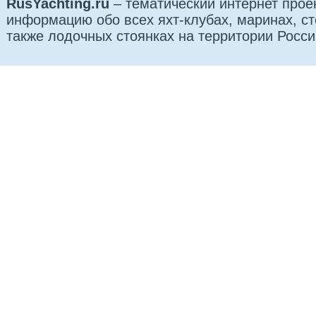
RusYachting.ru
– тематический интернет прое
информацию обо всех яхт-клубах, маринах, сто
также лодочных стоянках на территории Росси