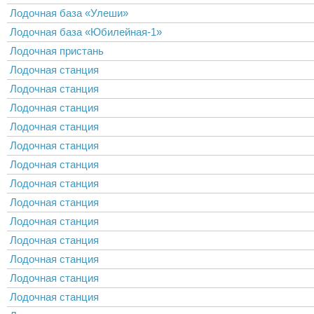
Лодочная база «Улеши»
Лодочная база «Юбилейная-1»
Лодочная пристань
Лодочная станция
Лодочная станция
Лодочная станция
Лодочная станция
Лодочная станция
Лодочная станция
Лодочная станция
Лодочная станция
Лодочная станция
Лодочная станция
Лодочная станция
Лодочная станция
Лодочная станция