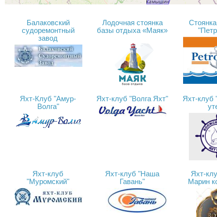
Балаковский
Лодочная стоянка
Стоянка
судоремонтный
базы отдыха «Маяк»
"Петр
завод
Яхт-Клуб "Амур-
Яхт-клуб "Волга Яхт"
Яхт-клуб 
Волга"
ут
Яхт-клуб
Яхт-клуб "Наша
Яхт-клу
"Муромский"
Гавань"
Марин к