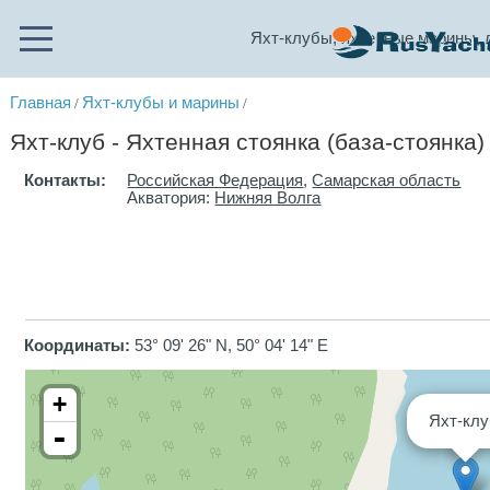
Яхт-клубы, яхтенные марины, 
Главная
Яхт-клубы и марины
/
/
Яхт-клуб - Яхтенная стоянка (база-стоянка)
Контакты:
Российская Федерация
,
Самарская область
Акватория:
Нижняя Волга
Координаты:
53° 09' 26" N, 50° 04' 14" E
+
Яхт-кл
-