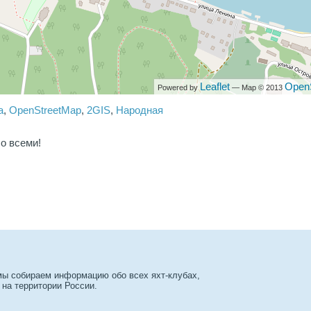
Leaflet
Open
Powered by
— Map © 2013
a
,
OpenStreetMap
,
2GIS
,
Народная
о всеми!
 мы собираем информацию обо всех яхт-клубах,
 на территории России.