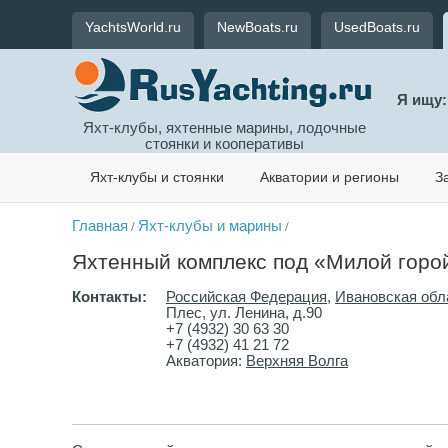
YachtsWorld.ru
NewBoats.ru
UsedBoats.ru
Я ищу:
Яхт-клубы, яхтенные марины, лодочные
стоянки и кооперативы
Яхт-клубы и стоянки
Акватории и регионы
З
Главная
Яхт-клубы и марины
/
/
Яхтенный комплекс под «Милой горой
Контакты:
Российская Федерация
,
Ивановская обл
Плес, ул. Ленина, д.90
+7 (4932) 30 63 30
+7 (4932) 41 21 72
Акватория:
Верхняя Волга