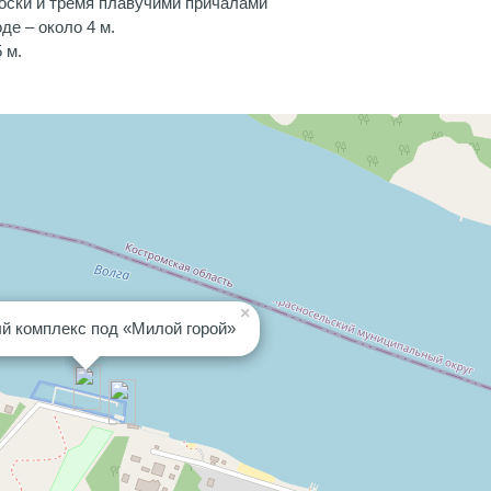
оски и тремя плавучими причалами
де – около 4 м.
 м.
×
й комплекс под «Милой горой»