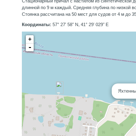
Стационарный причал с настилом из синтетической д
длинной по 9 м каждый. Средняя глубина по низкой во
Стоянка рассчитана на 50 мест для судов от 4 м до 35
Координаты:
57° 27' 58" N, 41° 29' 029" E
+
-
Яхтенны