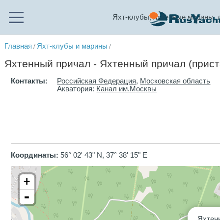
Яхт-клубы, яхтенные марины, 
Главная
Яхт-клубы и марины
/
/
Яхтенный причал - Яхтенный причал (прист
Контакты:
Российская Федерация
,
Московская область
Акватория:
Канал им.Москвы
Координаты:
56° 02' 43" N, 37° 38' 15" E
+
-
Яхтен