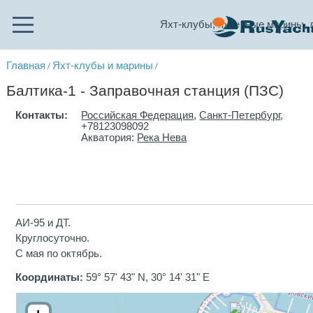
Яхт-клубы, яхтенные марины, 
Главная
Яхт-клубы и марины
/
/
Балтика-1 - Заправочная станция (ПЗС)
Контакты:
Российская Федерация
,
Санкт-Петербург
,
+78123098092
Акватория:
Река Нева
АИ-95 и ДТ.
Круглосуточно.
С мая по октябрь.
Координаты:
59° 57' 43" N, 30° 14' 31" E