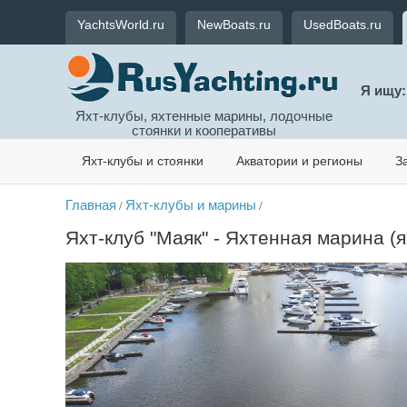
YachtsWorld.ru
NewBoats.ru
UsedBoats.ru
Я ищу:
Яхт-клубы, яхтенные марины, лодочные
стоянки и кооперативы
Яхт-клубы и стоянки
Акватории и регионы
З
Главная
Яхт-клубы и марины
/
/
Яхт-клуб "Маяк" - Яхтенная марина (я