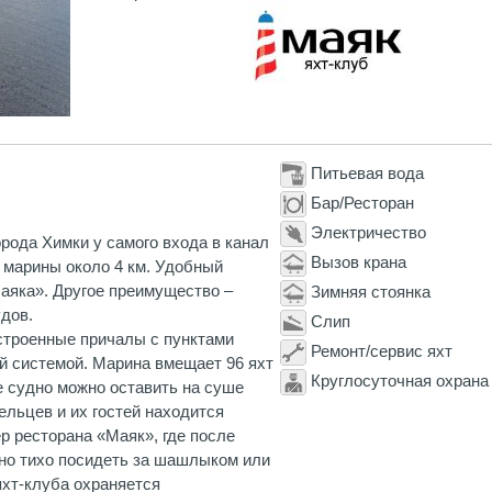
Питьевая вода
Бар/Ресторан
Электричество
рода Химки у самого входа в канал
Вызов крана
 марины около 4 км. Удобный
Маяка». Другое преимущество –
Зимняя стоянка
дов.
Слип
устроенные причалы с пунктами
Ремонт/сервис яхт
й системой. Марина вмещает 96 яхт
Круглосуточная охрана
е судно можно оставить на суше
ельцев и их гостей находится
р ресторана «Маяк», где после
о тихо посидеть за шашлыком или
яхт-клуба охраняется