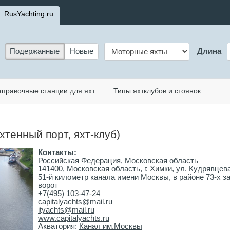
RusYachting.ru
Подержанные
Новые
Длина
аправочные станции для яхт
Типы яхтклубов и стоянок
хтенный порт, яхт-клуб)
Контакты:
Российская Федерация
,
Московская область
141400, Московская область, г. Химки, ул. Кудрявцева,
51-й километр канала имени Москвы, в районе 73-х за
ворот
+7(495) 103-47-24
capitalyachts@mail.ru
ityachts@mail.ru
www.capitalyachts.ru
Акватория:
Канал им.Москвы