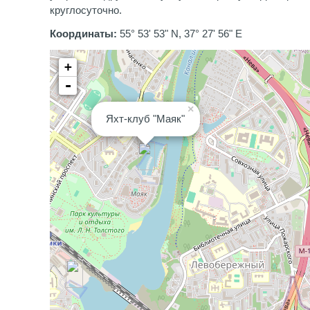
круглосуточно.
Координаты:
55° 53' 53" N, 37° 27' 56" E
+
-
×
Яхт-клуб "Маяк"