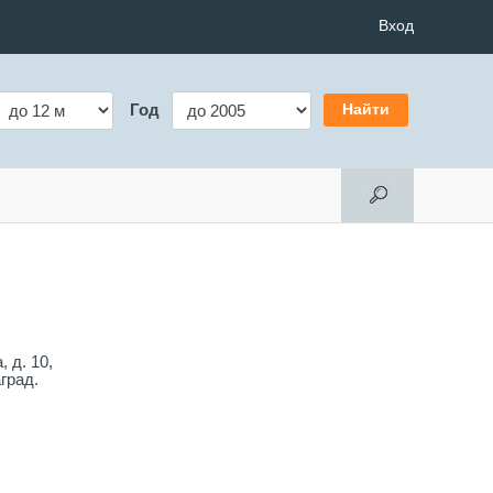
Вход
Год
 д. 10,
град.