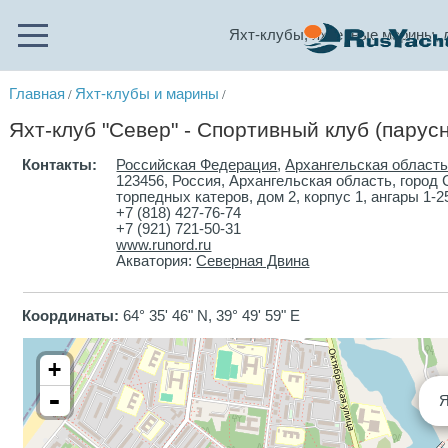
Яхт-клубы, яхтенные марины, 
Главная
Яхт-клубы и марины
/
/
Яхт-клуб "Север" - Спортивный клуб (парус
Контакты:
Российская Федерация
,
Архангельская област
123456, Россия, Архангельская область, город
торпедных катеров, дом 2, корпус 1, ангары 1-2
+7 (818) 427-76-74
+7 (921) 721-50-31
www.runord.ru
Акватория:
Северная Двина
Координаты:
64° 35' 46" N, 39° 49' 59" E
+
-
Я