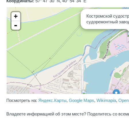
Координаты:
57° 47' 30" N, 40° 54' 34" E
+
Костромской судост
судоремонтный заво
-
Посмотреть на:
Яндекс.Карты
,
Google Maps
,
Wikimapia
,
Open
Владеете информацией об этом месте? Поделитесь со всем