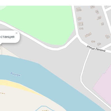
×
 станция