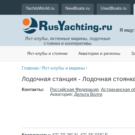
YachtsWorld.ru
NewBoats.ru
UsedBoats.ru
Я ищу:
Яхт-клубы, яхтенные марины, лодочные
стоянки и кооперативы
Яхт-клубы и стоянки
Акватории и регионы
З
Главная
Яхт-клубы и марины
/
/
Лодочная станция - Лодочная стоянк
Контакты:
Российская Федерация
,
Астраханская о
Акватория:
Дельта Волги