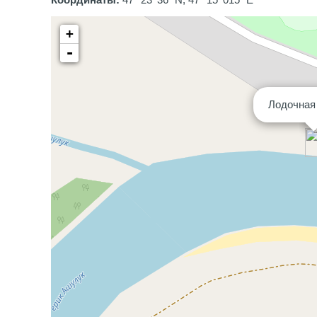
Координаты:
47° 23' 36" N, 47° 15' 015" E
+
-
Лодочная