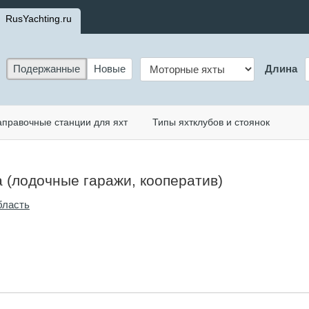
RusYachting.ru
Подержанные
Новые
Длина
аправочные станции для яхт
Типы яхтклубов и стоянок
а (лодочные гаражи, кооператив)
бласть