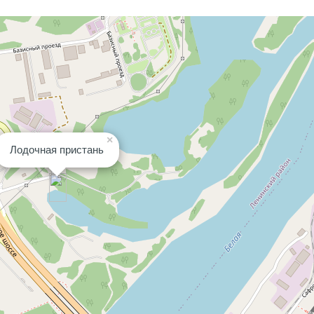
×
Лодочная пристань