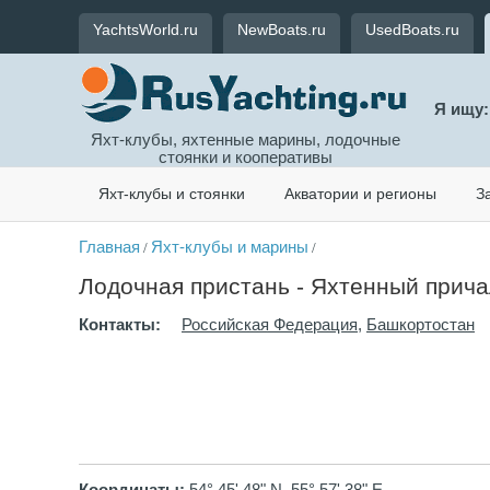
YachtsWorld.ru
NewBoats.ru
UsedBoats.ru
Я ищу:
Яхт-клубы, яхтенные марины, лодочные
стоянки и кооперативы
Яхт-клубы и стоянки
Акватории и регионы
З
Главная
Яхт-клубы и марины
/
/
Лодочная пристань - Яхтенный прича
Контакты:
Российская Федерация
,
Башкортостан