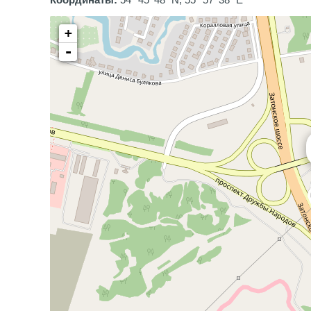
Координаты:
54° 45' 48" N, 55° 57' 38" E
+
-