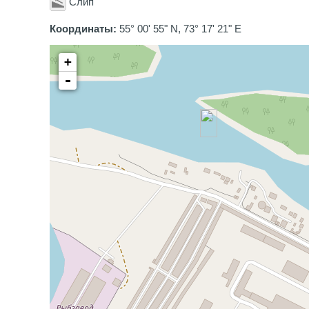
Слип
Координаты:
55° 00' 55" N, 73° 17' 21" E
+
-