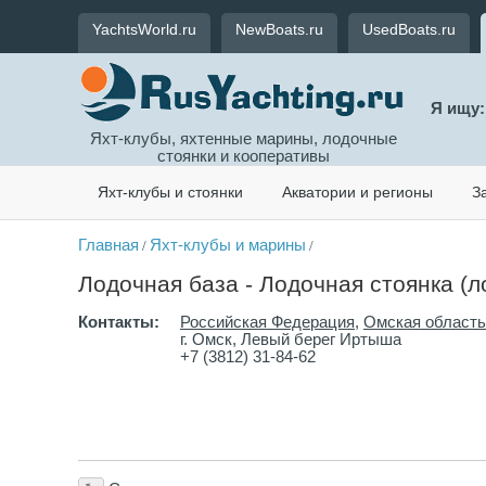
YachtsWorld.ru
NewBoats.ru
UsedBoats.ru
Я ищу:
Яхт-клубы, яхтенные марины, лодочные
стоянки и кооперативы
Яхт-клубы и стоянки
Акватории и регионы
З
Главная
Яхт-клубы и марины
/
/
Лодочная база - Лодочная стоянка (л
Контакты:
Российская Федерация
,
Омская область
г. Омск, Левый берег Иртыша
+7 (3812) 31-84-62