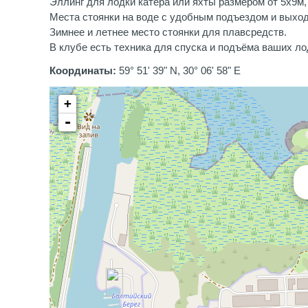
Эллинг для лодки катера или яхты размером от 5х9м,
Места стоянки на воде с удобным подъездом и выход
Зимнее и летнее место стоянки для плавсредств.
В клубе есть техника для спуска и подъёма ваших ло
Координаты:
59° 51' 39" N, 30° 06' 58" E
+
-