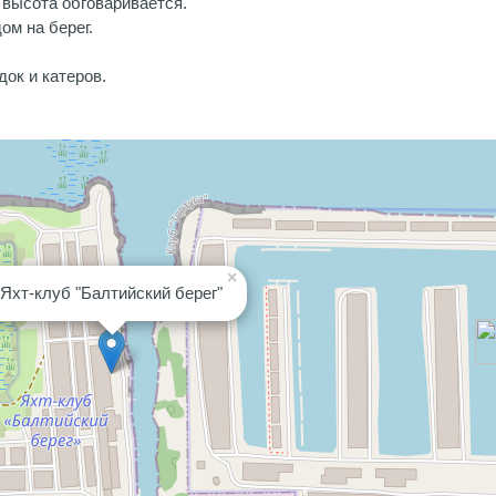
 высота обговаривается.
ом на берег.
док и катеров.
×
Яхт-клуб "Балтийский берег"