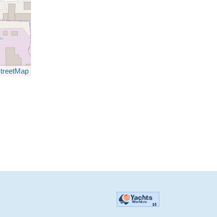
treetMap