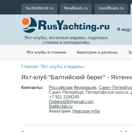
YachtsWorld.ru
NewBoats.ru
UsedBoats.ru
Я ищу:
Яхт-клубы, яхтенные марины, лодочные
стоянки и кооперативы
Яхт-клубы и стоянки
Акватории и регионы
З
Главная
Яхт-клубы и марины
/
/
Яхт-клуб "Балтийский берег" - Яхтенн
Контакты:
Российская Федерация
,
Санкт-Петербур
Санкт-Петербург, Петергофское шоссе, 
+7 911 1184245
Doblesti26@gmail.com
Baltikclab.ru
Акватория:
Невская губа