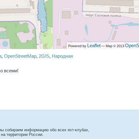
Leaflet
OpenS
Powered by
— Map © 2013
a
,
OpenStreetMap
,
2GIS
,
Народная
о всеми!
 мы собираем информацию обо всех яхт-клубах,
 на территории России.