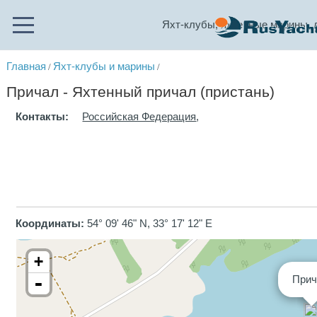
Яхт-клубы, яхтенные марины, 
Главная
Яхт-клубы и марины
/
/
Причал - Яхтенный причал (пристань)
Контакты:
Российская Федерация
,
Координаты:
54° 09' 46" N, 33° 17' 12" E
+
-
При