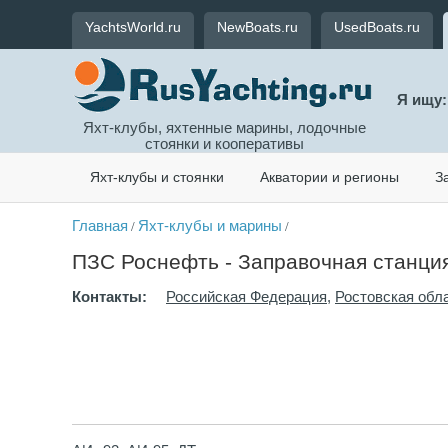
YachtsWorld.ru
NewBoats.ru
UsedBoats.ru
Я ищу:
Яхт-клубы, яхтенные марины, лодочные
стоянки и кооперативы
Яхт-клубы и стоянки
Акватории и регионы
З
Главная
Яхт-клубы и марины
/
/
ПЗС Роснефть - Заправочная станци
Контакты:
Российская Федерация
,
Ростовская обл