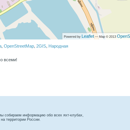
Leaflet
OpenS
Powered by
— Map © 2013
a
,
OpenStreetMap
,
2GIS
,
Народная
о всеми!
 мы собираем информацию обо всех яхт-клубах,
 на территории России.