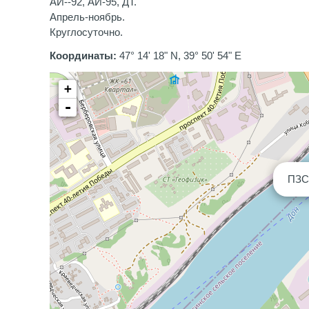
АИ--92, АИ-95, ДТ.
Апрель-ноябрь.
Круглосуточно.
Координаты:
47° 14' 18" N, 39° 50' 54" E
+
-
ПЗС