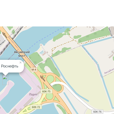
×
 Роснефть