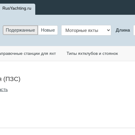
RusYachting.ru
Подержанные
Новые
Длина
аправочные станции для яхт
Типы яхтклубов и стоянок
я (ПЗС)
асть