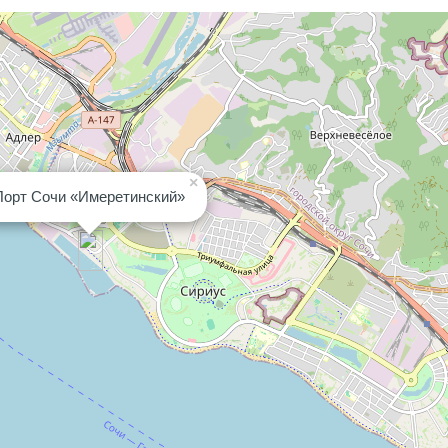
×
Порт Сочи «Имеретинский»