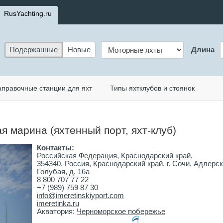
RusYachting.ru
Подержанные
Новые
Длина
аправочные станции для яхт
Типы яхтклубов и стоянок
 марина (яхтенный порт, яхт-клуб)
Контакты:
Российская Федерация
,
Краснодарский край
,
354340, Россия, Краснодарский край, г. Сочи, Адлерски
Голубая, д. 16а
8 800 707 77 22
+7 (989) 759 87 30
info@imeretinskiyport.com
imeretinka.ru
Акватория:
Черноморское побережье