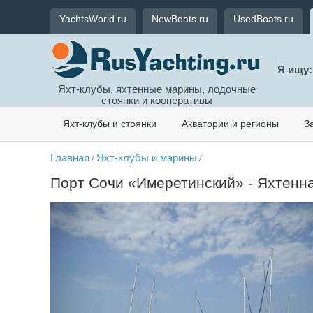
YachtsWorld.ru
NewBoats.ru
UsedBoats.ru
Я ищу:
Яхт-клубы, яхтенные марины, лодочные
стоянки и кооперативы
Яхт-клубы и стоянки
Акватории и регионы
З
Главная
Яхт-клубы и марины
/
/
Порт Сочи «Имеретинский» - Яхтенная