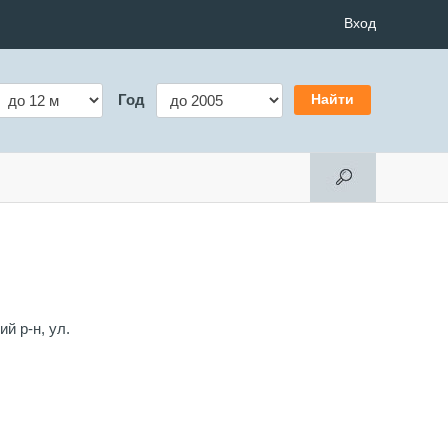
Вход
Год
й р-н, ул.