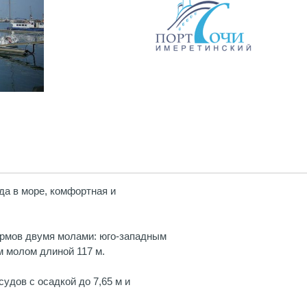
да в море, комфортная и
ормов двумя молами: юго-западным
 молом длиной 117 м.
удов с осадкой до 7,65 м и