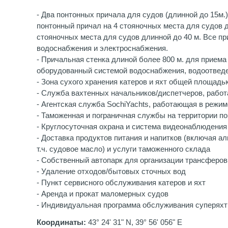
- Два понтонных причала для судов (длинной до 15м.)
понтонный причал на 4 стояночных места для судов д
стояночных места для судов длинной до 40 м. Все п
водоснабжения и электроснабжения.
- Причальная стенка длиной более 800 м. для приема
оборудованный системой водоснабжения, водоотвед
- Зона сухого хранения катеров и яхт общей площадью
- Служба вахтенных начальников/диспетчеров, работ
- Агентская служба SochiYaсhts, работающая в режим
- Таможенная и пограничная службы на территории по
- Круглосуточная охрана и система видеонаблюдения
- Доставка продуктов питания и напитков (включая ал
т.ч. судовое масло) и услуги таможенного склада
- Собственный автопарк для организации трансферов
- Удаление отходов/бытовых сточных вод
- Пункт сервисного обслуживания катеров и яхт
- Аренда и прокат маломерных судов
- Индивидуальная программа обслуживания суперяхт 
Координаты:
43° 24' 31" N, 39° 56' 056" E