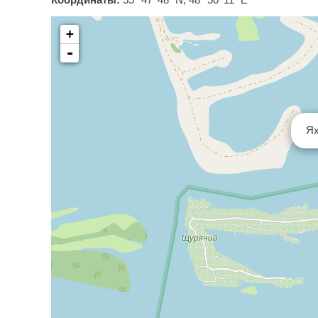
Координаты:
55° 47' 48" N, 48° 50' 11" E
+
-
Ях