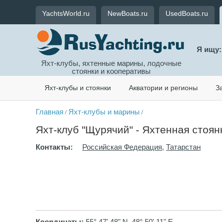
YachtsWorld.ru
NewBoats.ru
UsedBoats.ru
Я ищу:
Яхт-клубы, яхтенные марины, лодочные
стоянки и кооперативы
Яхт-клубы и стоянки
Акватории и регионы
З
Главная
Яхт-клубы и марины
/
/
Яхт-клуб "Щурячий" - Яхтенная стоянк
Контакты:
Российская Федерация
,
Татарстан