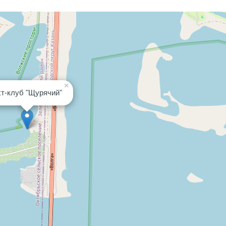
×
т-клуб "Щурячий"