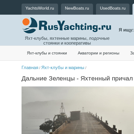
YachtsWorld.ru
NewBoats.ru
UsedBoats.ru
Я ищу:
Яхт-клубы, яхтенные марины, лодочные
стоянки и кооперативы
Яхт-клубы и стоянки
Акватории и регионы
З
Главная
Яхт-клубы и марины
/
/
Дальние Зеленцы - Яхтенный причал 