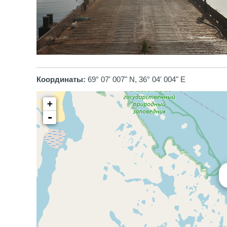
Координаты:
69° 07' 007" N, 36° 04' 004" E
+
-