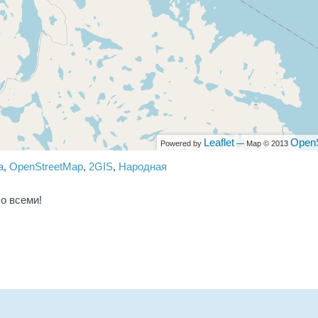
Leaflet
Open
Powered by
— Map © 2013
a
,
OpenStreetMap
,
2GIS
,
Народная
о всеми!