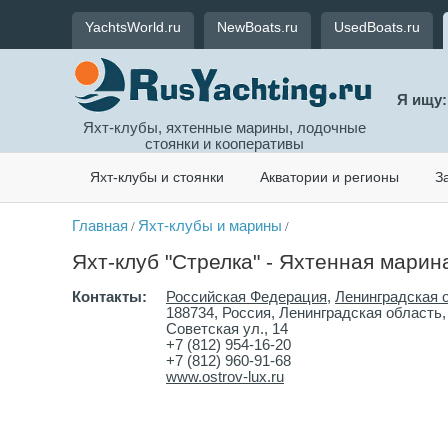
YachtsWorld.ru
NewBoats.ru
UsedBoats.ru
Я ищу:
Яхт-клубы, яхтенные марины, лодочные
стоянки и кооперативы
Яхт-клубы и стоянки
Акватории и регионы
З
Главная
Яхт-клубы и марины
/
/
Яхт-клуб "Стрелка" - Яхтенная марина
Контакты:
Российская Федерация
,
Ленинградская 
188734, Россия, Ленинградская область,
Советская ул., 14
+7 (812) 954-16-20
+7 (812) 960-91-68
www.ostrov-lux.ru