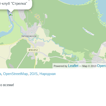
×
т-клуб "Стрелка"
Leaflet
Open
Powered by
— Map © 2013
a
,
OpenStreetMap
,
2GIS
,
Народная
о всеми!