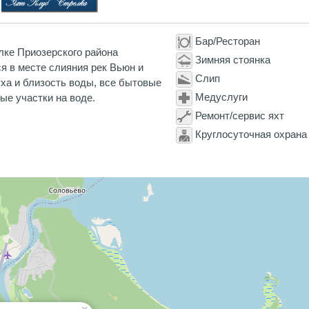
Бар/Ресторан
лке Приозерского района
Зимняя стоянка
я в месте слияния рек Вьюн и
Слип
уха и близость воды, все бытовые
Медуслуги
ые участки на воде.
Ремонт/сервис яхт
Круглосуточная охрана