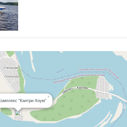
×
Комплекс "Кантри Хоум"