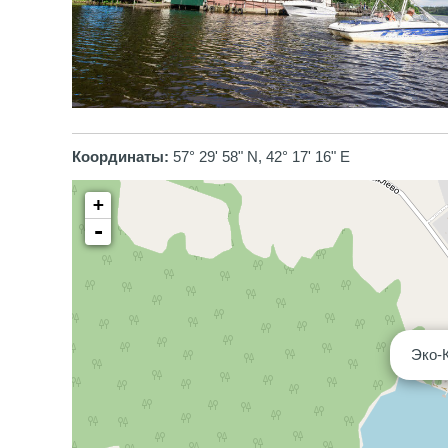
Координаты:
57° 29' 58" N, 42° 17' 16" E
+
-
Эко-