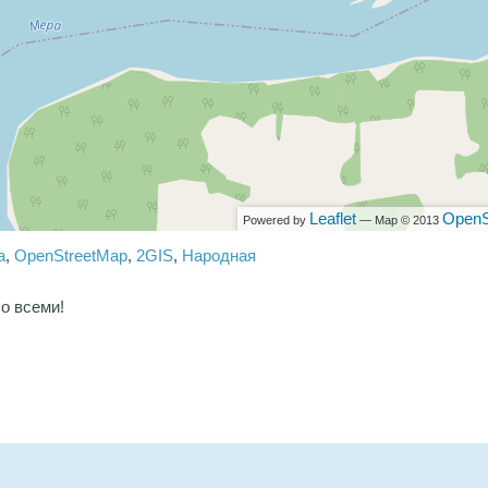
Leaflet
OpenS
Powered by
— Map © 2013
a
,
OpenStreetMap
,
2GIS
,
Народная
о всеми!