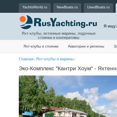
YachtsWorld.ru
NewBoats.ru
UsedBoats.ru
Я ищу:
Яхт-клубы, яхтенные марины, лодочные
стоянки и кооперативы
Яхт-клубы и стоянки
Акватории и регионы
З
Главная
Яхт-клубы и марины
/
/
Эко-Комплекс "Кантри Хоум" - Яхтенн