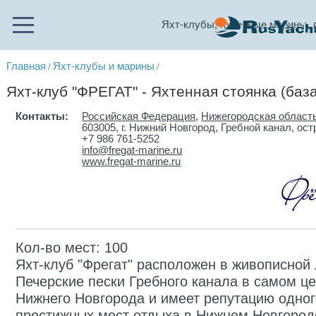
Яхт-клубы, яхтенные марины, 
Главная
Яхт-клубы и марины
/
/
Яхт-клуб "ФРЕГАТ" - Яхтенная стоянка (баз
Контакты:
Российская Федерация
,
Нижегородская област
603005, г. Нижний Новгород, Гребной канал, ос
+7 986 761-5252
info@fregat-marine.ru
www.fregat-marine.ru
Кол-во мест: 100
Яхт-клуб "Фрегат" расположен в живописной 
Печерские пески Гребного канала в самом ц
Нижнего Новгорода и имеет репутацию одног
престижных мест отдыха в Нижнем Новгород