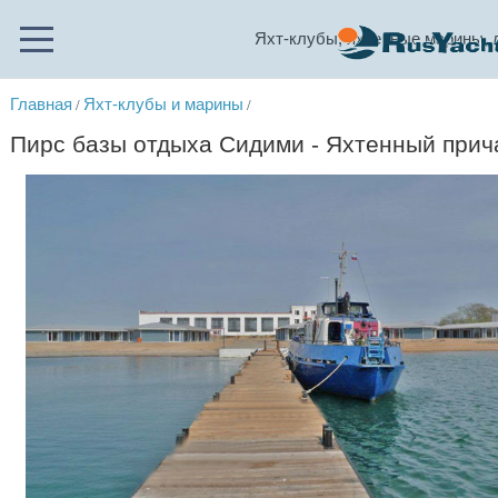
Яхт-клубы, яхтенные марины, 
Главная
Яхт-клубы и марины
/
/
Пирс базы отдыха Сидими - Яхтенный прича